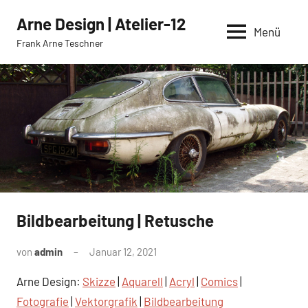
Zum
Arne Design | Atelier-12
Inhalt
Menü
Frank Arne Teschner
springen
Bildbearbeitung | Retusche
von
admin
Januar 12, 2021
Keine
Kommentare
Arne Design:
Skizze
|
Aquarell
|
Acryl
|
Comics
|
Fotografie
|
Vektorgrafik
|
Bildbearbeitung